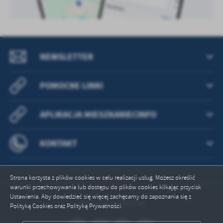
NEWSLETTER
POMOCNE LINKI
APLIKACJA MIESZKANIECINFO
KONTAKT
Strona korzysta z plików cookies w celu realizacji usług. Możesz określić
warunki przechowywania lub dostępu do plików cookies klikając przycisk
Ustawienia. Aby dowiedzieć się więcej zachęcamy do zapoznania się z
Odwiedzin: 1039799
Polityką Cookies oraz Polityką Prywatności.
ZAPISZ WYBRANE