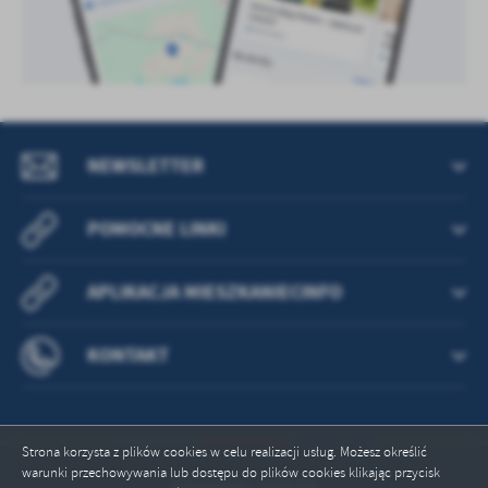
NEWSLETTER
POMOCNE LINKI
APLIKACJA MIESZKANIECINFO
KONTAKT
Strona korzysta z plików cookies w celu realizacji usług. Możesz określić
warunki przechowywania lub dostępu do plików cookies klikając przycisk
Odwiedzin: 1039769