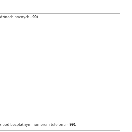
odzinach nocnych -
991
dnia pod bezpłatnym numerem telefonu –
991