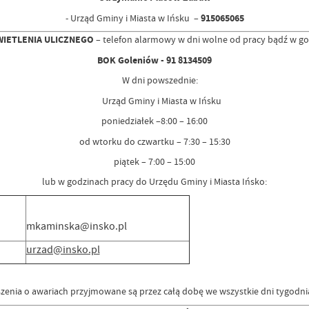
- Urząd Gminy i Miasta w Ińsku –
915065065
IETLENIA ULICZNEGO
– telefon alarmowy w dni wolne od pracy bądź w g
BOK Goleniów - 91 8134509
W dni powszednie:
Urząd Gminy i Miasta w Ińsku
poniedziałek –8:00 – 16:00
od wtorku do czwartku – 7:30 – 15:30
piątek – 7:00 – 15:00
lub w godzinach pracy do Urzędu Gminy i Miasta Ińsko:
mkaminska@insko.pl
urzad@insko.pl
oszenia o awariach przyjmowane są przez całą dobę we wszystkie dni tygo