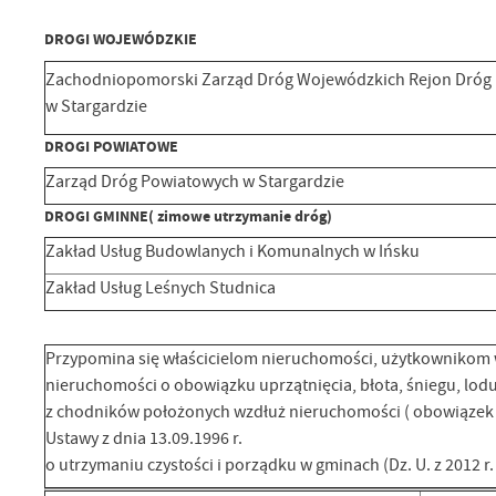
DROGI WOJEWÓDZKIE
Zachodniopomorski Zarząd Dróg Wojewódzkich Rejon Dróg
w Stargardzie
DROGI POWIATOWE
Zarząd Dróg Powiatowych w Stargardzie
DROGI GMINNE( zimowe utrzymanie dróg)
Zakład Usług Budowlanych i Komunalnych w Ińsku
Zakład Usług Leśnych Studnica
Przypomina się właścicielom nieruchomości, użytkownikom 
nieruchomości o obowiązku uprzątnięcia, błota, śniegu, lodu
z chodników położonych wzdłuż nieruchomości ( obowiązek ten
Ustawy z dnia 13.09.1996 r.
o utrzymaniu czystości i porządku w gminach (Dz. U. z 2012 r.