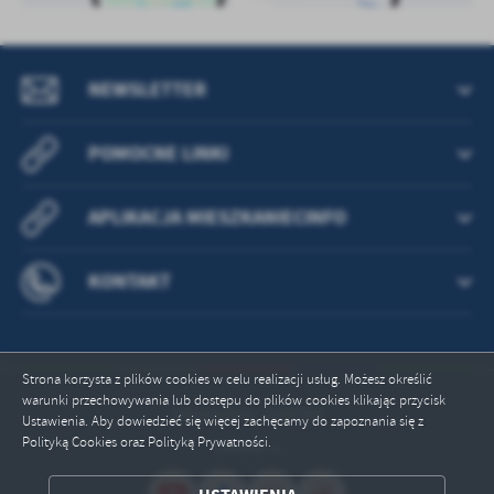
NEWSLETTER
POMOCNE LINKI
APLIKACJA MIESZKANIECINFO
KONTAKT
Strona korzysta z plików cookies w celu realizacji usług. Możesz określić
warunki przechowywania lub dostępu do plików cookies klikając przycisk
Odwiedzin: 1039784
Ustawienia. Aby dowiedzieć się więcej zachęcamy do zapoznania się z
ZAPISZ WYBRANE
Polityką Cookies oraz Polityką Prywatności.
Online: 1
ODRZUĆ WSZYSTKIE