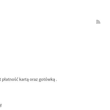
 płatność kartą oraz gotówką .
y