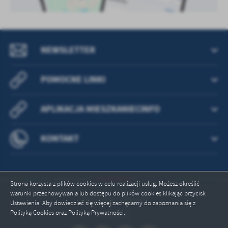
NEWSLETTER
POMOCNE LINKI
APLIKACJA MIESZKANIECINFO
KONTAKT
Strona korzysta z plików cookies w celu realizacji usług. Możesz określić
warunki przechowywania lub dostępu do plików cookies klikając przycisk
Odwiedzin: 1040087
Ustawienia. Aby dowiedzieć się więcej zachęcamy do zapoznania się z
Polityką Cookies oraz Polityką Prywatności.
Online: 1