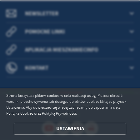
NEWSLETTER
POMOCNE LINKI
APLIKACJA MIESZKANIECINFO
KONTAKT
Strona korzysta z plików cookies w celu realizacji usług. Możesz określić
warunki przechowywania lub dostępu do plików cookies klikając przycisk
Odwiedzin: 1039991
Ustawienia. Aby dowiedzieć się więcej zachęcamy do zapoznania się z
ZAPISZ WYBRANE
Polityką Cookies oraz Polityką Prywatności.
Online: 2
ODRZUĆ WSZYSTKIE
USTAWIENIA