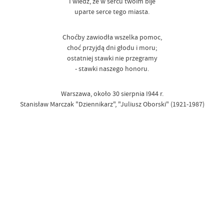
I wiedz, że w sercu twoim bije
uparte serce tego miasta.
Choćby zawiodła wszelka pomoc,
choć przyjdą dni głodu i moru;
ostatniej stawki nie przegramy
- stawki naszego honoru.
Warszawa, około 30 sierpnia I944 r.
Stanisław Marczak "Dziennikarz", "Juliusz Oborski" (1921-1987)